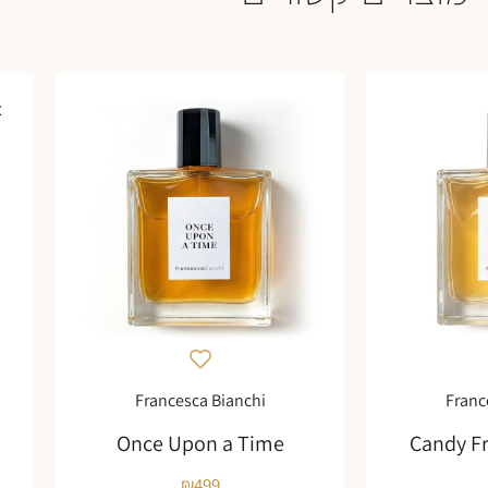
א
Francesca Bianchi
Franc
Once Upon a Time
Candy F
₪
499