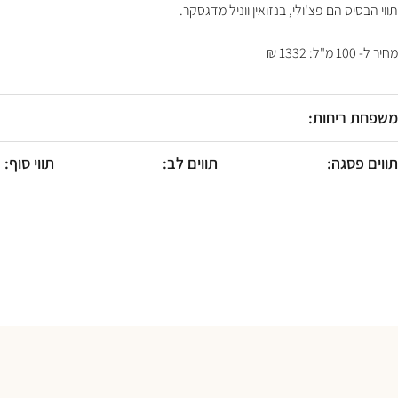
F10
תווי הבסיס הם פצ'ולי, בנזואין ווניל מדגסקר.
לִפְתִיחַת
תַּפְרִיט
מחיר ל- 100 מ"ל: 1332 ₪
נְגִישׁוּת.
משפחת ריחות:
תווים פסגה:
תווים לב:
תווי סוף: