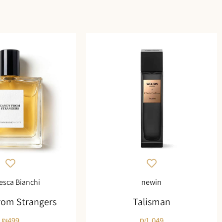
esca Bianchi
newin
rom Strangers
Talisman
₪
499
₪
1,049