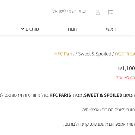
ילוג
שִׂים
תוכן
לֵב:
יבואן רשמי לישראל
בְּאֲתָר
זֶה
מֻפְעֶלֶת
ראשי
חנות
מותגים
מַעֲרֶכֶת
נָגִישׁ
בִּקְלִיק
הַמְּסַיַּעַת
עמוד הבית
/
/ Sweet & Spoiled
HFC Paris
לִנְגִישׁוּת
הָאֲתָר.
₪
1,100
לְחַץ
Control-
המלאי אזל
F11
לְהַתְאָמַת
הָאֲתָר
הבושם
SWEET & SPOILED
, מבית
HFC PARIS
בעל ניחוח מזרחי המותאם לנ
לְעִוְורִים
הַמִּשְׁתַּמְּשִׁים
תוו העליונים הם רום וארטמיסיה.
בְּתוֹכְנַת
קוֹרֵא־מָסָךְ;
לְחַץ
תווי האמצע הם אוסמנטוס, קרינון ולבורנום.
Control-