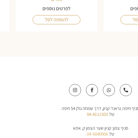
פים
לפרטים נוספים
סל
להוספה לסל
I
F
W
P
n
a
h
h
s
c
a
o
t
e
t
n
a
b
s
e
ניף חיפה: גראנד קניון, דרך שמחה גולן 54 חיפה
g
o
a
-
r
o
p
a
טל:
04-8111503
a
k
p
l
m
-
t
f
סניף צפון: קניון שער הצפון ק. אתא
טל:
04-6040006