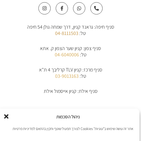
I
F
W
P
n
a
h
h
s
c
a
o
t
e
t
n
a
b
s
e
סניף חיפה: גראנד קניון, דרך שמחה גולן 54 חיפה
g
o
a
-
r
o
p
a
טל:
04-8111503
a
k
p
l
m
-
t
f
סניף צפון: קניון שער הצפון ק. אתא
טל:
04-6040006
סניף מרכז: קניון TLV קרליבך 4 ת"א
טל:
03-9013163
סניף אילת: קניון אייסמול אילת
אודות
תקנון
תקנון משלוחים
מדיניות החלפת/החזרת מוצרים
ביטול הזמנה
ניהול הסכמות
מדיניות פרטיות
הצהרת נגישות
יצירת קשר
אתר זה עושה שימוש ב"עוגיות" Cookies לצורך תפעול שוטף ותקין בהתאם למדיניות פרטיות
אנו מקבלים את כל כרטיסי האשראי למעט פייפל