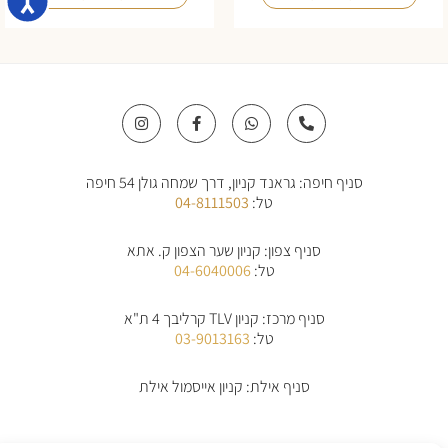
I
F
W
P
n
a
h
h
s
c
a
o
t
e
t
n
a
b
s
e
סניף חיפה: גראנד קניון, דרך שמחה גולן 54 חיפה
g
o
a
-
r
o
p
a
טל:
04-8111503
a
k
p
l
m
-
t
f
סניף צפון: קניון שער הצפון ק. אתא
טל:
04-6040006
סניף מרכז: קניון TLV קרליבך 4 ת"א
טל:
03-9013163
סניף אילת: קניון אייסמול אילת