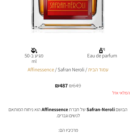
Eau de parfum
מגיע ב-50
ml
עמוד הבית
/
/ Safran Neroli
Affinessence
₪
487
₪
649
המחיר
המחיר
המקורי
הנוכחי
המלאי אזל
היה:
הוא:
₪487.
₪649.
הבושם
Safran-Neroli
של חברת
Affinessence
הוא ניחוח המותאם
לנשים וגברים.
מרכיביו הם: