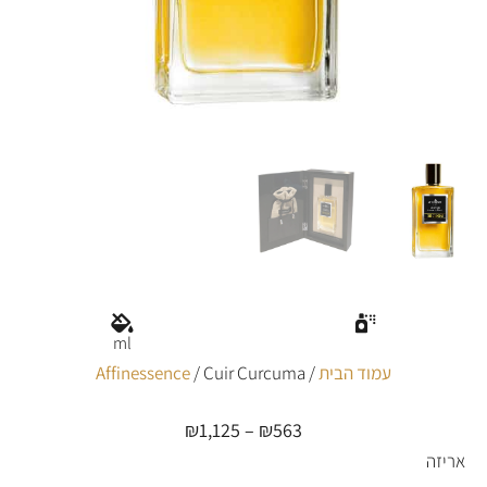
ml
עמוד הבית
/
/ Cuir Curcuma
Affinessence
₪
1,125
–
₪
563
טווח
מחירים:
אריזה
כמות