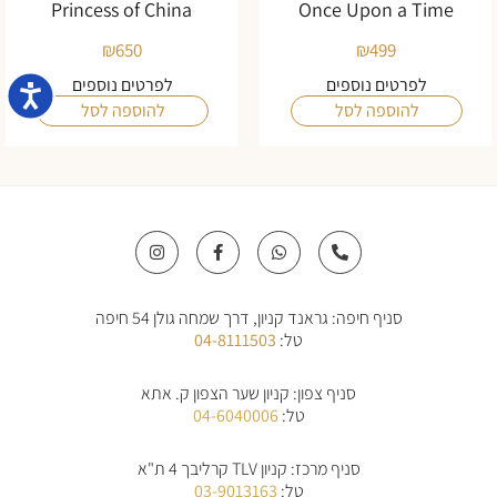
Princess of China
Once Upon a Time
₪
650
₪
499
לפרטים נוספים
לפרטים נוספים
נגישו
להוספה לסל
להוספה לסל
I
F
W
P
n
a
h
h
s
c
a
o
t
e
t
n
a
b
s
e
סניף חיפה: גראנד קניון, דרך שמחה גולן 54 חיפה
g
o
a
-
r
o
p
a
טל:
04-8111503
a
k
p
l
m
-
t
f
סניף צפון: קניון שער הצפון ק. אתא
טל:
04-6040006
סניף מרכז: קניון TLV קרליבך 4 ת"א
טל:
03-9013163