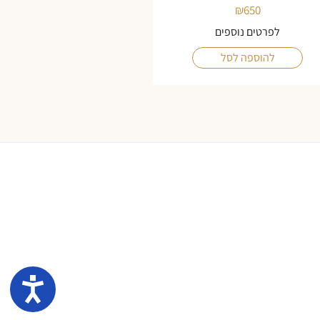
₪
650
לפרטים נוספים
להוספה לסל
נגיש