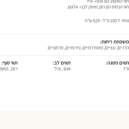
F10
תווי האמצע הם אגס ו- וניל
לִפְתִיחַת
תווי הבסיס הם רום, מושק לבן ו- אלגום.
תַּפְרִיט
נְגִישׁוּת.
מחיר ל 100 מ"ל : 629 ש"ח
משפחת ריחות:
הדרים, עציים, פאוודרתיים, פירותיים, פרחוניים
תווים פסגה:
תווים לב:
תווי סוף:
ורד
אגס , וניל
רום , מושק