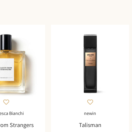
esca Bianchi
newin
rom Strangers
Talisman