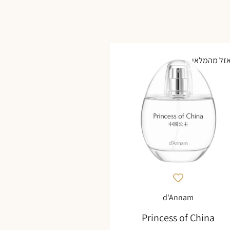
זל מהמלאי
d'Annam
Princess of China