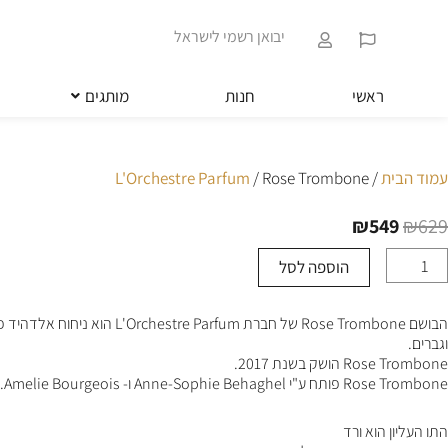
ילוג
שִׂים
תוכן
לֵב:
יבואן רשמי לישראל
בְּאֲתָר
זֶה
מֻפְעֶלֶת
ראשי
חנות
מותגים
מַעֲרֶכֶת
נָגִישׁ
בִּקְלִיק
הַמְּסַיַּעַת
עמוד הבית
/
/ Rose Trombone
L'Orchestre Parfum
לִנְגִישׁוּת
הָאֲתָר.
₪
549
₪
629
לְחַץ
המחיר
המחיר
Control-
המקורי
הנוכחי
הוספה לסל
מות
F11
היה:
הוא:
ל
לְהַתְאָמַת
₪549.
₪629.
Ros
הָאֲתָר
הבושם Rose Trombone של חברת L'Orchestre Parfum 
Trombon
לְעִוְורִים
וגברים.
הַמִּשְׁתַּמְּשִׁים
Rose Trombone הושק בשנת 2017.
בְּתוֹכְנַת
Rose Trombone פותח ע"י Anne-Sophie Behaghel ו- Amelie Bourgeois.
קוֹרֵא־מָסָךְ;
לְחַץ
Control-
התו העליון הוא ורד