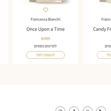
Francesca Bianchi
Franc
Once Upon a Time
Candy F
₪
499
פים
לפרטים נוספים
סל
להוספה לסל
I
F
W
P