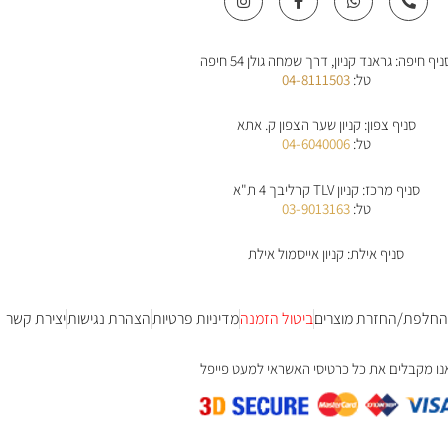
n
a
h
h
s
c
a
o
t
e
t
n
a
b
s
e
ניף חיפה: גראנד קניון, דרך שמחה גולן 54 חיפה
g
o
a
-
r
o
p
a
טל:
04-8111503
a
k
p
l
m
-
t
f
סניף צפון: קניון שער הצפון ק. אתא
טל:
04-6040006
סניף מרכז: קניון TLV קרליבך 4 ת"א
טל:
03-9013163
סניף אילת: קניון אייסמול אילת
 החלפת/החזרת מוצרים
ביטול הזמנה
מדיניות פרטיות
הצהרת נגישות
יצירת קשר
נו מקבלים את כל כרטיסי האשראי למעט פייפל