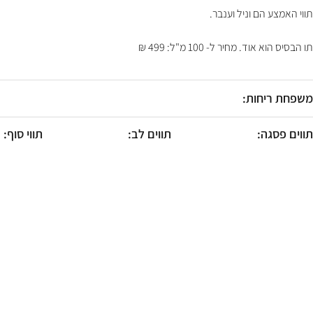
F10
תווי האמצע הם וניל וענבר.
לִפְתִיחַת
תַּפְרִיט
נְגִישׁוּת.
תו הבסיס הוא אוד. מחיר ל- 100 מ"ל: 499 ₪
משפחת ריחות:
תווים פסגה:
תווים לב:
תווי סוף: