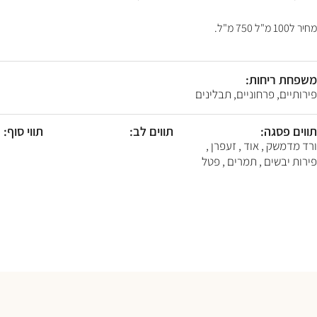
F10
לִפְתִיחַת
מחיר ל100 מ"ל 750 מ"ל.
תַּפְרִיט
נְגִישׁוּת.
משפחת ריחות:
פירותיים, פרחוניים, תבלינים
תווים פסגה:
תווים לב:
תווי סוף:
ורד מדמשק , אוד , זעפרן ,
פירות יבשים , תמרים , פטל