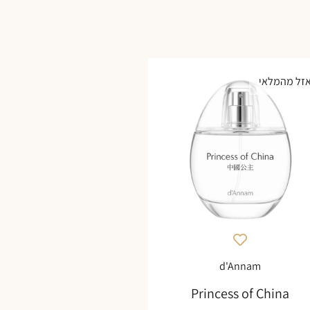
זל מהמלאי
d'Annam
Princess of China