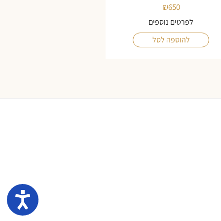
₪
650
לפרטים נוספים
להוספה לסל
נגיש