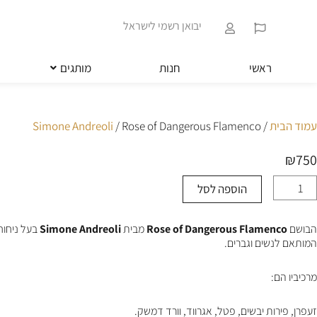
ילוג
שִׂים
תוכן
לֵב:
יבואן רשמי לישראל
בְּאֲתָר
זֶה
מֻפְעֶלֶת
ראשי
חנות
מותגים
מַעֲרֶכֶת
נָגִישׁ
בִּקְלִיק
הַמְּסַיַּעַת
עמוד הבית
/
/ Rose of Dangerous Flamenco
Simone Andreoli
לִנְגִישׁוּת
הָאֲתָר.
₪
750
לְחַץ
Control-
הוספה לסל
מות
F11
ל
לְהַתְאָמַת
Ros
הָאֲתָר
הבושם
Rose of Dangerous Flamenco
מבית
Simone Andreoli
בעל ניחוח
o
לְעִוְורִים
המותאם לנשים וגברים.
Dangerou
הַמִּשְׁתַּמְּשִׁים
Flamenc
בְּתוֹכְנַת
קוֹרֵא־מָסָךְ;
מרכיביו הם:
לְחַץ
Control-
זעפרן, פירות יבשים, פטל, אגרווד, וורד דמשק.