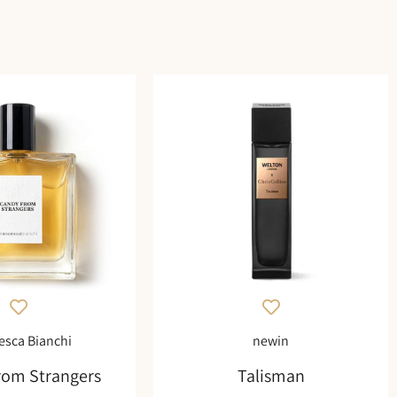
esca Bianchi
newin
rom Strangers
Talisman