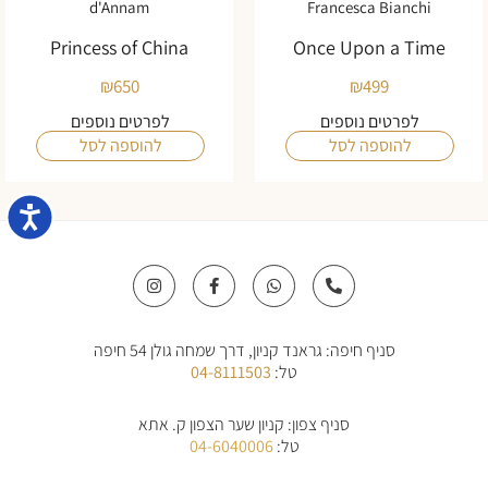
d'Annam
Francesca Bianchi
Princess of China
Once Upon a Time
₪
650
₪
499
לפרטים נוספים
לפרטים נוספים
להוספה לסל
להוספה לסל
נגישו
I
F
W
P
n
a
h
h
s
c
a
o
t
e
t
n
a
b
s
e
סניף חיפה: גראנד קניון, דרך שמחה גולן 54 חיפה
g
o
a
-
r
o
p
a
טל:
04-8111503
a
k
p
l
m
-
t
f
סניף צפון: קניון שער הצפון ק. אתא
טל:
04-6040006