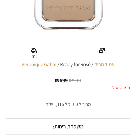
ml
עמוד הבית
/
/ Ready for Rosé
Veronique Gabai
₪
699
₪
999
המחיר
המחיר
המקורי
הנוכחי
המלאי אזל
היה:
הוא:
₪699.
₪999.
מחיר ל 100 מל 1,116 ש"ח
משפחת ריחות: