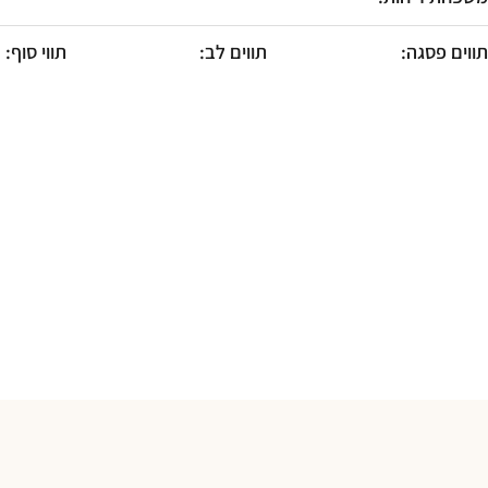
F10
לִפְתִיחַת
תַּפְרִיט
תווים פסגה:
תווים לב:
תווי סוף:
נְגִישׁוּת.