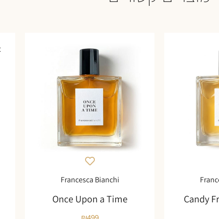
א
Francesca Bianchi
Franc
Once Upon a Time
Candy F
₪
499