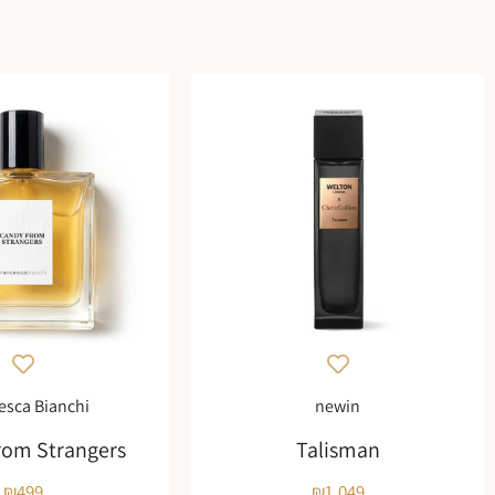
esca Bianchi
newin
rom Strangers
Talisman
₪
499
₪
1,049