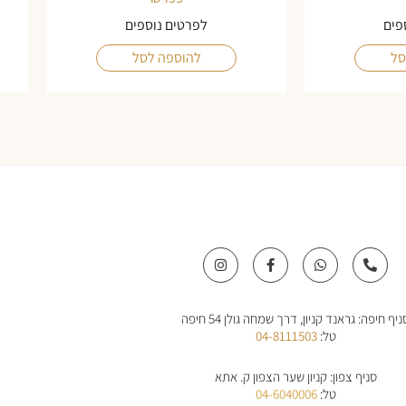
פים
לפרטים נוספים
סל
להוספה לסל
I
F
W
P
n
a
h
h
s
c
a
o
t
e
t
n
a
b
s
e
ניף חיפה: גראנד קניון, דרך שמחה גולן 54 חיפה
g
o
a
-
r
o
p
a
טל:
04-8111503
a
k
p
l
m
-
t
f
סניף צפון: קניון שער הצפון ק. אתא
טל:
04-6040006