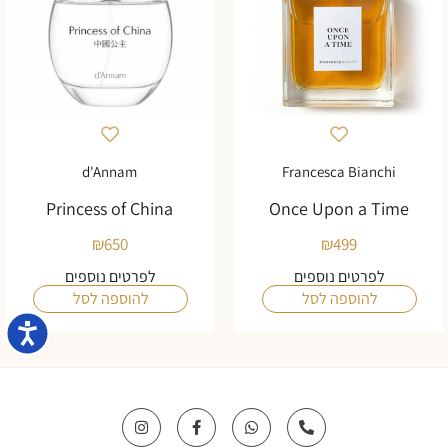
d'Annam
Francesca Bianchi
Princess of China
Once Upon a Time
₪
650
₪
499
לפרטים נוספים
לפרטים נוספים
להוספה לסל
להוספה לסל
נגישו
I
F
W
P
n
a
h
h
s
c
a
o