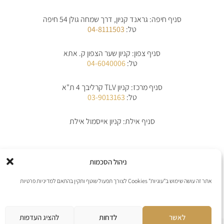
t
e
t
n
a
b
s
e
סניף חיפה: גראנד קניון, דרך שמחה גולן 54 חיפה
g
o
a
-
r
o
p
a
טל:
04-8111503
a
k
p
l
m
-
t
f
סניף צפון: קניון שער הצפון ק. אתא
טל:
04-6040006
סניף מרכז: קניון TLV קרליבך 4 ת"א
טל:
03-9013163
סניף אילת: קניון אייסמול אילת
אודות
תקנון
תקנון משלוחים
מדיניות החלפת/החזרת מוצרים
ביטול הזמנה
ניהול הסכמות
מדיניות פרטיות
הצהרת נגישות
יצירת קשר
אתר זה עושה שימוש ב"עוגיות" Cookies לצורך תפעול שוטף ותקין בהתאם למדיניות פרטיות
אנו מקבלים את כל כרטיסי האשראי למעט פייפל
לאשר
לדחות
להציג העדפות