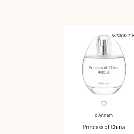
זל מהמלאי
d'Annam
Princess of China