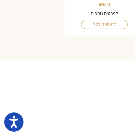
₪
650
לפרטים נוספים
להוספה לסל
נגיש