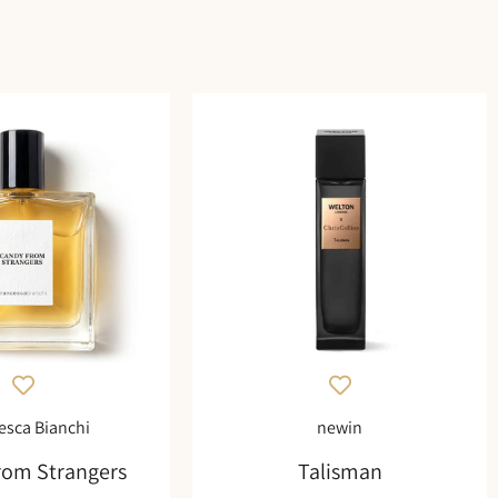
esca Bianchi
newin
rom Strangers
Talisman