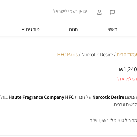
ילוג
שִׂים
תוכן
לֵב:
יבואן רשמי לישראל
בְּאֲתָר
זֶה
מֻפְעֶלֶת
ראשי
חנות
מותגים
מַעֲרֶכֶת
נָגִישׁ
בִּקְלִיק
הַמְּסַיַּעַת
עמוד הבית
/
/ Narcotic Desire
HFC Paris
לִנְגִישׁוּת
הָאֲתָר.
₪
1,240
לְחַץ
Control-
המלאי אזל
F11
לְהַתְאָמַת
הָאֲתָר
הבושם
Narcotic Desire
של חברת
Haute Fragrance Company HFC
בעל נ
לְעִוְורִים
לנשים וגברים.
הַמִּשְׁתַּמְּשִׁים
בְּתוֹכְנַת
קוֹרֵא־מָסָךְ;
מחיר ל 100 מל' 1,654 ש"ח
לְחַץ
Control-