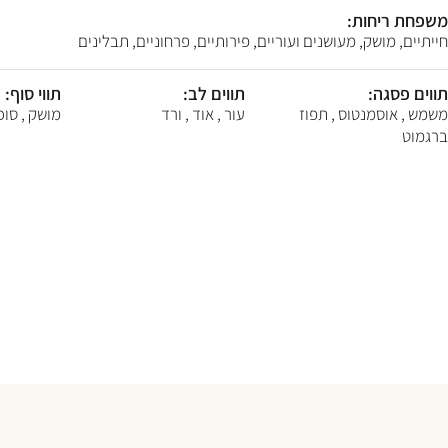
F10
משפחת ריחות:
לִפְתִיחַת
חייתיים, מושק, מעושנים ועוריים, פירותיים, פרחוניים, תבלינים
תַּפְרִיט
נְגִישׁוּת.
תווים פסגה:
תווים לב:
תווי סוף:
משמש , אוסמנטוס , תפוז
עור , אוד , ורד
מושק , סוכר
ברגמוט