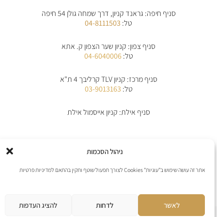
t
e
t
n
a
b
s
e
סניף חיפה: גראנד קניון, דרך שמחה גולן 54 חיפה
g
o
a
-
r
o
p
a
טל:
04-8111503
a
k
p
l
m
-
t
f
סניף צפון: קניון שער הצפון ק. אתא
טל:
04-6040006
סניף מרכז: קניון TLV קרליבך 4 ת"א
טל:
03-9013163
סניף אילת: קניון אייסמול אילת
אודות
תקנון
תקנון משלוחים
מדיניות החלפת/החזרת מוצרים
ביטול הזמנה
ניהול הסכמות
מדיניות פרטיות
הצהרת נגישות
יצירת קשר
אתר זה עושה שימוש ב"עוגיות" Cookies לצורך תפעול שוטף ותקין בהתאם למדיניות פרטיות
אנו מקבלים את כל כרטיסי האשראי למעט פייפל
לאשר
לדחות
להציג העדפות
אתר נבנה ע”י web4all חברה לבניה וקידום אתרים