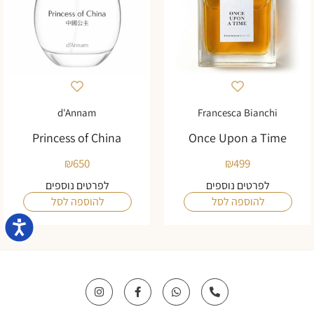
d'Annam
Francesca Bianchi
Princess of China
Once Upon a Time
₪
650
₪
499
לפרטים נוספים
לפרטים נוספים
להוספה לסל
להוספה לסל
נגישו
I
F
W
P
n
a
h
h
s
c
a
o