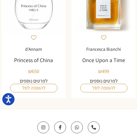
d'Annam
Francesca Bianchi
Princess of China
Once Upon a Time
₪
650
₪
499
לפרטים נוספים
לפרטים נוספים
להוספה לסל
להוספה לסל
נגישו
I
F
W
P
n
a
h
h
s
c
a
o