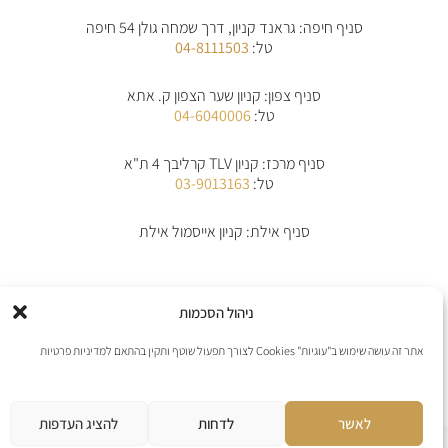
t
e
t
n
a
b
s
e
סניף חיפה: גראנד קניון, דרך שמחה גולן 54 חיפה
g
o
a
-
r
o
p
a
טל:
04-8111503
a
k
p
l
m
-
t
f
סניף צפון: קניון שער הצפון ק. אתא
טל:
04-6040006
סניף מרכז: קניון TLV קרליבך 4 ת"א
טל:
03-9013163
סניף אילת: קניון אייסמול אילת
אודות
תקנון
תקנון משלוחים
מדיניות החלפת/החזרת מוצרים
ביטול הזמנה
ניהול הסכמות
מדיניות פרטיות
הצהרת נגישות
יצירת קשר
אתר זה עושה שימוש ב"עוגיות" Cookies לצורך תפעול שוטף ותקין בהתאם למדיניות פרטיות
אנו מקבלים את כל כרטיסי האשראי למעט פייפל
לאשר
לדחות
להציג העדפות
אתר נבנה ע”י web4all חברה לבניה וקידום אתרים