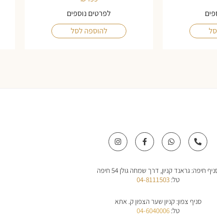
פים
לפרטים נוספים
סל
להוספה לסל
I
F
W
P
n
a
h
h
s
c
a
o
t
e
t
n
a
b
s
e
ניף חיפה: גראנד קניון, דרך שמחה גולן 54 חיפה
g
o
a
-
r
o
p
a
טל:
04-8111503
a
k
p
l
m
-
t
f
סניף צפון: קניון שער הצפון ק. אתא
טל:
04-6040006