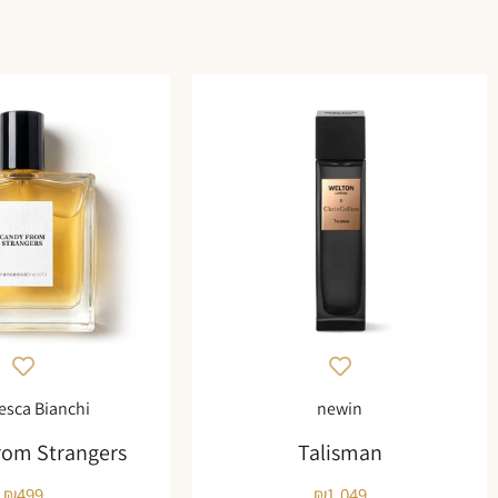
esca Bianchi
newin
rom Strangers
Talisman
₪
499
₪
1,049