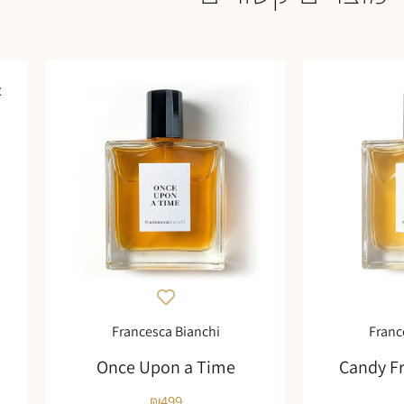
א
Francesca Bianchi
Franc
Once Upon a Time
Candy F
₪
499