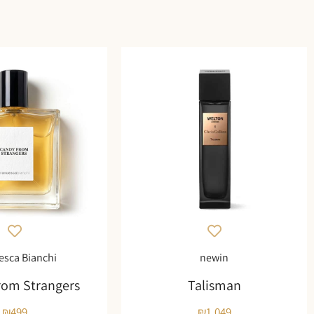
esca Bianchi
newin
rom Strangers
Talisman
₪
499
₪
1,049