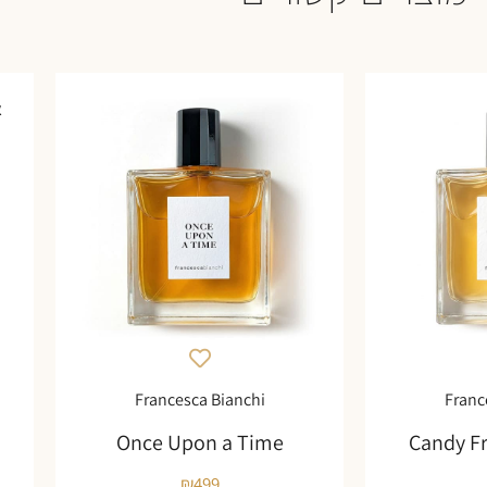
א
Francesca Bianchi
Franc
Once Upon a Time
Candy F
₪
499