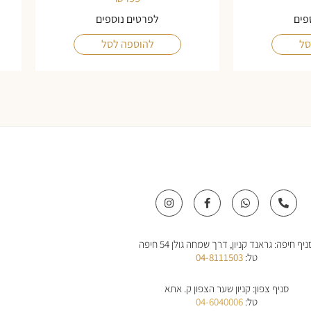
פים
לפרטים נוספים
סל
להוספה לסל
I
F
W
P
n
a
h
h
s
c
a
o
t
e
t
n
a
b
s
e
ניף חיפה: גראנד קניון, דרך שמחה גולן 54 חיפה
g
o
a
-
r
o
p
a
טל:
04-8111503
a
k
p
l
m
-
t
f
סניף צפון: קניון שער הצפון ק. אתא
טל:
04-6040006