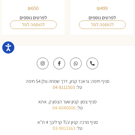
₪
650
₪
499
לפרטים נוספים
לפרטים נוספים
להוספה לסל
להוספה לסל
נגישו
I
F
W
P
n
a
h
h
s
c
a
o
t
e
t
n
a
b
s
e
סניף חיפה: גראנד קניון, דרך שמחה גולן 54 חיפה
g
o
a
-
r
o
p
a
טל:
04-8111503
a
k
p
l
m
-
t
f
סניף צפון: קניון שער הצפון ק. אתא
טל:
04-6040006
סניף מרכז: קניון TLV קרליבך 4 ת"א
טל:
03-9013163