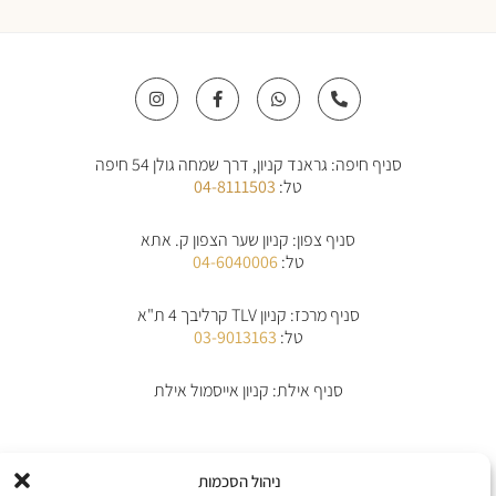
I
F
W
P
n
a
h
h
s
c
a
o
t
e
t
n
a
b
s
e
סניף חיפה: גראנד קניון, דרך שמחה גולן 54 חיפה
g
o
a
-
r
o
p
a
טל:
04-8111503
a
k
p
l
m
-
t
f
סניף צפון: קניון שער הצפון ק. אתא
טל:
04-6040006
סניף מרכז: קניון TLV קרליבך 4 ת"א
טל:
03-9013163
סניף אילת: קניון אייסמול אילת
אודות
תקנון
תקנון משלוחים
מדיניות החלפת/החזרת מוצרים
ביטול הזמנה
ניהול הסכמות
מדיניות פרטיות
הצהרת נגישות
יצירת קשר