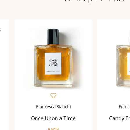
א
Francesca Bianchi
Franc
Once Upon a Time
Candy F
₪
499