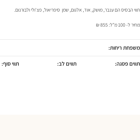
F10
לִפְתִיחַת
תווי הבסיס הם ענבר, מושק, אוד, אלגום, שמן סיפריאול, פצ'ולי ולבורנום.
תַּפְרִיט
נְגִישׁוּת.
מחיר ל- 100 מ"ל: 855 ₪
משפחת ריחות:
תווים פסגה:
תווים לב:
תווי סוף: