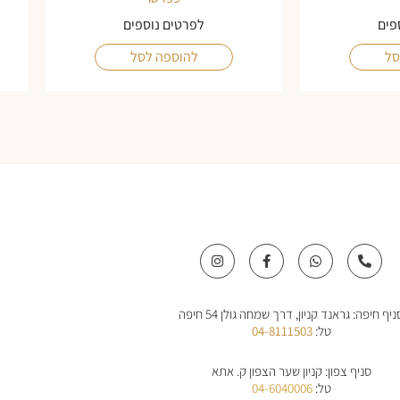
פים
לפרטים נוספים
סל
להוספה לסל
I
F
W
P
n
a
h
h
s
c
a
o
t
e
t
n
a
b
s
e
ניף חיפה: גראנד קניון, דרך שמחה גולן 54 חיפה
g
o
a
-
r
o
p
a
טל:
04-8111503
a
k
p
l
m
-
t
f
סניף צפון: קניון שער הצפון ק. אתא
טל:
04-6040006