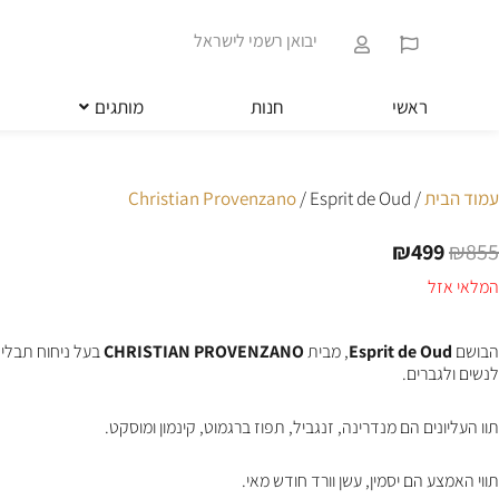
ילוג
שִׂים
תוכן
לֵב:
יבואן רשמי לישראל
בְּאֲתָר
זֶה
מֻפְעֶלֶת
ראשי
חנות
מותגים
מַעֲרֶכֶת
נָגִישׁ
בִּקְלִיק
הַמְּסַיַּעַת
עמוד הבית
/
/ Esprit de Oud
Christian Provenzano
לִנְגִישׁוּת
הָאֲתָר.
₪
499
₪
855
לְחַץ
המחיר
המחיר
Control-
המקורי
הנוכחי
המלאי אזל
F11
היה:
הוא:
לְהַתְאָמַת
₪499.
₪855.
הָאֲתָר
הבושם
Esprit de Oud
, מבית
CHRISTIAN PROVENZANO
בעל ניחוח תבלי
לְעִוְורִים
לנשים ולגברים.
הַמִּשְׁתַּמְּשִׁים
בְּתוֹכְנַת
תוו העליונים הם מנדרינה, זנגביל, תפוז ברגמוט, קינמון ומוסקט.
קוֹרֵא־מָסָךְ;
לְחַץ
Control-
תווי האמצע הם יסמין, עשן וורד חודש מאי.