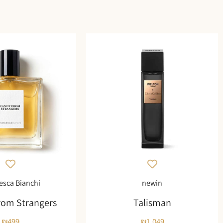
esca Bianchi
newin
rom Strangers
Talisman
₪
499
₪
1,049