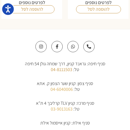
לפרטים נוספים
לפרטים נוספים
נגישו
להוספה לסל
להוספה לסל
I
F
W
P
n
a
h
h
s
c
a
o
t
e
t
n
a
b
s
e
סניף חיפה: גראנד קניון, דרך שמחה גולן 54 חיפה
g
o
a
-
r
o
p
a
טל:
04-8111503
a
k
p
l
m
-
t
f
סניף צפון: קניון שער הצפון ק. אתא
טל:
04-6040006
סניף מרכז: קניון TLV קרליבך 4 ת"א
טל:
03-9013163
סניף אילת: קניון אייסמול אילת