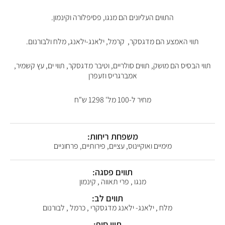
התווים העליונים הם מנגו, פסיפלורה וקינמון.
תווי האמצע הם מדגסקר, קרמל, ילאנג-ילאנג, מלח ולבורנום.
תווי הבסיס הם מושק, תווים סולריים, וטיבר מדגסקר, תווי ים, עץ קשמיר,
אמברגריס וזעפרן
מחיר ל-100 מל' 1298 ש"ח
משפחת ריחות:
מימיים ואוקיינוס, עציים, פירותיים, פרחוניים
תווים פסגה:
מנגו , פרי תאווה , קינמון
תווים לב:
מלח , ילאנג- ילאנג מדגסקרי , כרמל , לבורנום
תווי סוף: