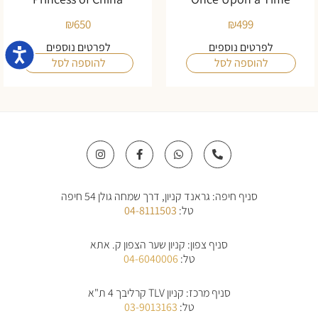
₪
650
₪
499
לפרטים נוספים
לפרטים נוספים
נגישו
להוספה לסל
להוספה לסל
I
F
W
P
n
a
h
h
s
c
a
o
t
e
t
n
a
b
s
e
סניף חיפה: גראנד קניון, דרך שמחה גולן 54 חיפה
g
o
a
-
r
o
p
a
טל:
04-8111503
a
k
p
l
m
-
t
f
סניף צפון: קניון שער הצפון ק. אתא
טל:
04-6040006
סניף מרכז: קניון TLV קרליבך 4 ת"א
טל:
03-9013163