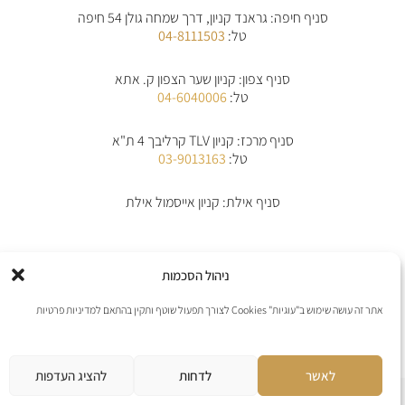
a
b
s
e
סניף חיפה: גראנד קניון, דרך שמחה גולן 54 חיפה
g
o
a
-
r
o
p
a
טל:
04-8111503
a
k
p
l
m
-
t
f
סניף צפון: קניון שער הצפון ק. אתא
טל:
04-6040006
סניף מרכז: קניון TLV קרליבך 4 ת"א
טל:
03-9013163
סניף אילת: קניון אייסמול אילת
אודות
תקנון
תקנון משלוחים
מדיניות החלפת/החזרת מוצרים
ביטול הזמנה
ניהול הסכמות
מדיניות פרטיות
הצהרת נגישות
יצירת קשר
אתר זה עושה שימוש ב"עוגיות" Cookies לצורך תפעול שוטף ותקין בהתאם למדיניות פרטיות
אנו מקבלים את כל כרטיסי האשראי למעט פייפל
לאשר
לדחות
להציג העדפות
אתר נבנה ע”י web4all חברה לבניה וקידום אתרים