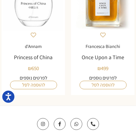
d'Annam
Francesca Bianchi
Princess of China
Once Upon a Time
₪
650
₪
499
לפרטים נוספים
לפרטים נוספים
להוספה לסל
להוספה לסל
נגישו
I
F
W
P
n
a
h
h
s
c
a
o
t
e
t
n