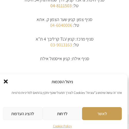
g
o
a
-
r
o
p
a
טל:
04-8111503
a
k
p
l
m
-
t
f
סניף צפון: קניון שער הצפון ק. אתא
טל:
04-6040006
סניף מרכז: קניון TLV קרליבך 4 ת"א
טל:
03-9013163
סניף אילת: קניון אייסמול אילת
אודות
תקנון
תקנון משלוחים
מדיניות החלפת/החזרת מוצרים
ביטול הזמנה
ניהול הסכמות
מדיניות פרטיות
הצהרת נגישות
יצירת קשר
אתר זה עושה שימוש ב"עוגיות" Cookies לצורך תפעול שוטף ותקין בהתאם למדיניות פרטיות
אנו מקבלים את כל כרטיסי האשראי למעט פייפל
לאשר
לדחות
להציג העדפות
אתר נבנה ע”י web4all חברה לבניה וקידום אתרים
Cookie Policy