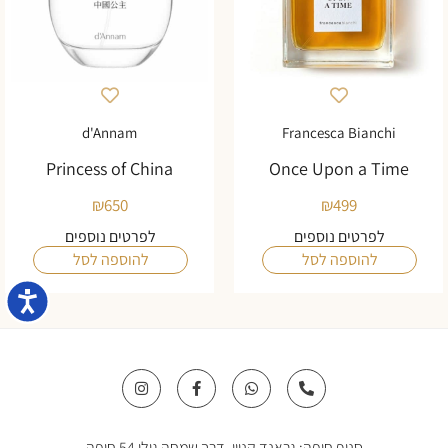
d'Annam
Francesca Bianchi
Princess of China
Once Upon a Time
₪
650
₪
499
לפרטים נוספים
לפרטים נוספים
להוספה לסל
להוספה לסל
נגישו
I
F
W
P
n
a
h
h
s
c
a
o
t
e
t
n
a
b
s
e
סניף חיפה: גראנד קניון, דרך שמחה גולן 54 חיפה