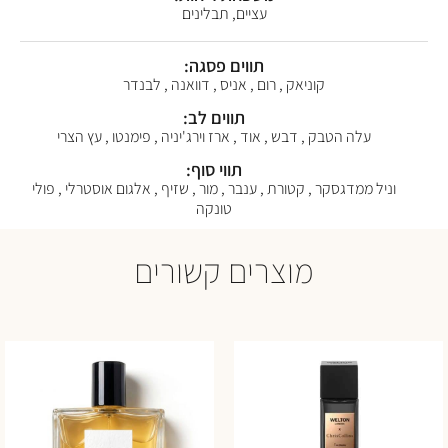
עציים, תבלינים
תווים פסגה:
קוניאק , רום , אניס , דוואנה , לבנדר
תווים לב:
עלה הטבק , דבש , אוד , ארז וירג'יניה , פימנטו , עץ הצרי
תווי סוף:
וניל ממדגסקר , קטורת , ענבר , מור , שזיף , אלגום אוסטרלי , פולי
טונקה
מוצרים קשורים