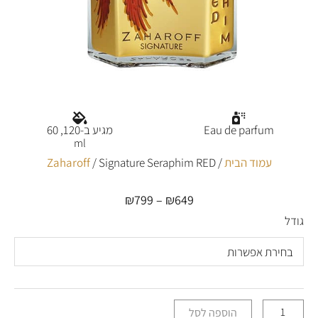
Eau de parfum
מגיע ב-120, 60
ml
עמוד הבית
/
/ Signature Seraphim RED
Zaharoff
₪
799
–
₪
649
טווח
מחירים:
גודל
כמות
של
עד
Signature
Seraphim
RED
הוספה לסל