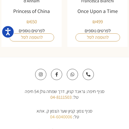
d'Annam
Francesca Bianchi
Princess of China
Once Upon a Time
₪
650
₪
499
נגישו
לפרטים נוספים
לפרטים נוספים
להוספה לסל
להוספה לסל
I
F
W
P
n
a
h
h
s
c
a
o
t
e
t
n
a
b
s
e
סניף חיפה: גראנד קניון, דרך שמחה גולן 54 חיפה
g
o
a
-
r
o
p
a
טל:
04-8111503
a
k
p
l
m
-
t
f
סניף צפון: קניון שער הצפון ק. אתא
טל:
04-6040006