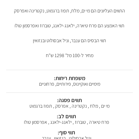
התווים העליונים הם מי ים, מלח, תפוז ברגמוט, נקטרינה ואפרסק
תווי האמצע הם פרח טיארה, ילאנג-ילאנג, טוברוז ואפרסמון טולו
תווי הבסיס הם ענבר, וניל אבסולוט ובנזואין
מחיר ל-100 מל' 1298 ש"ח
משפחת ריחות:
מימיים ואוקיינוס, פירותיים, פרחוניים
תווים פסגה:
מי ים , מלח , נקטרינה , אפרסק , תפוז ברגמוט
תווים לב:
פרח טיארה , טוברוז , ילאנג-ילאנג , אפרסמון טולו
תווי סוף:
וניל אבסולוט , בנזואין , ענבר