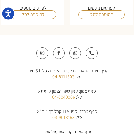
לפרטים נוספים
לפרטים נוספים
נגישו
להוספה לסל
להוספה לסל
I
F
W
P
n
a
h
h
s
c
a
o
t
e
t
n
a
b
s
e
סניף חיפה: גראנד קניון, דרך שמחה גולן 54 חיפה
g
o
a
-
r
o
p
a
טל:
04-8111503
a
k
p
l
m
-
t
f
סניף צפון: קניון שער הצפון ק. אתא
טל:
04-6040006
סניף מרכז: קניון TLV קרליבך 4 ת"א
טל:
03-9013163
סניף אילת: קניון אייסמול אילת