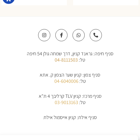
I
F
W
P
n
a
h
h
s
c
a
o
t
e
t
n
a
b
s
e
סניף חיפה: גראנד קניון, דרך שמחה גולן 54 חיפה
g
o
a
-
r
o
p
a
טל:
04-8111503
a
k
p
l
m
-
t
f
סניף צפון: קניון שער הצפון ק. אתא
טל:
04-6040006
סניף מרכז: קניון TLV קרליבך 4 ת"א
טל:
03-9013163
סניף אילת: קניון אייסמול אילת
אודות
תקנון
תקנון משלוחים
מדיניות החלפת/החזרת מוצרים
ביטול הזמנה