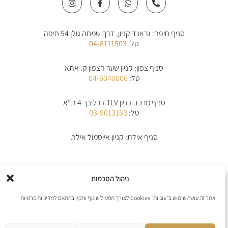
n
a
h
h
s
c
a
o
t
e
t
n
a
b
s
e
סניף חיפה: גראנד קניון, דרך שמחה גולן 54 חיפה
g
o
a
-
r
o
p
a
טל:
04-8111503
a
k
p
l
m
-
t
f
סניף צפון: קניון שער הצפון ק. אתא
טל:
04-6040006
סניף מרכז: קניון TLV קרליבך 4 ת"א
טל:
03-9013163
סניף אילת: קניון אייסמול אילת
אודות
תקנון
תקנון משלוחים
מדיניות החלפת/החזרת מוצרים
ביטול הזמנה
ניהול הסכמות
מדיניות פרטיות
הצהרת נגישות
יצירת קשר
אתר זה עושה שימוש ב"עוגיות" Cookies לצורך תפעול שוטף ותקין בהתאם למדיניות פרטיות
אנו מקבלים את כל כרטיסי האשראי למעט פייפל