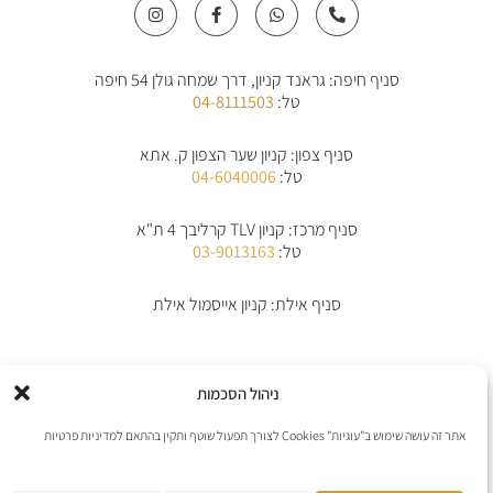
I
F
W
P
n
a
h
h
s
c
a
o
t
e
t
n
a
b
s
e
סניף חיפה: גראנד קניון, דרך שמחה גולן 54 חיפה
g
o
a
-
r
o
p
a
טל:
04-8111503
a
k
p
l
m
-
t
f
סניף צפון: קניון שער הצפון ק. אתא
טל:
04-6040006
סניף מרכז: קניון TLV קרליבך 4 ת"א
טל:
03-9013163
סניף אילת: קניון אייסמול אילת
אודות
תקנון
תקנון משלוחים
מדיניות החלפת/החזרת מוצרים
ביטול הזמנה
ניהול הסכמות
מדיניות פרטיות
הצהרת נגישות
יצירת קשר
אתר זה עושה שימוש ב"עוגיות" Cookies לצורך תפעול שוטף ותקין בהתאם למדיניות פרטיות
אנו מקבלים את כל כרטיסי האשראי למעט פייפל