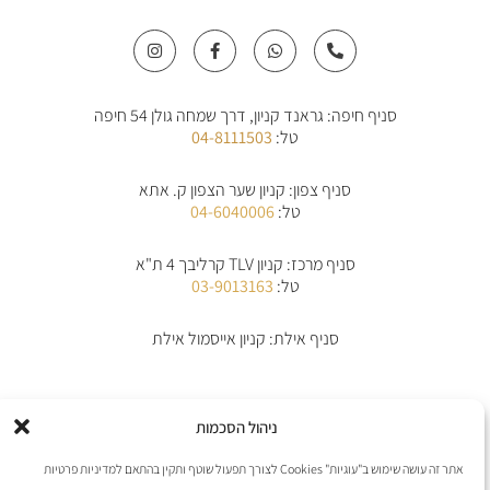
I
F
W
P
n
a
h
h
s
c
a
o
t
e
t
n
a
b
s
e
סניף חיפה: גראנד קניון, דרך שמחה גולן 54 חיפה
g
o
a
-
r
o
p
a
טל:
04-8111503
a
k
p
l
m
-
t
f
סניף צפון: קניון שער הצפון ק. אתא
טל:
04-6040006
סניף מרכז: קניון TLV קרליבך 4 ת"א
טל:
03-9013163
סניף אילת: קניון אייסמול אילת
אודות
תקנון
תקנון משלוחים
מדיניות החלפת/החזרת מוצרים
ביטול הזמנה
ניהול הסכמות
מדיניות פרטיות
הצהרת נגישות
יצירת קשר
אתר זה עושה שימוש ב"עוגיות" Cookies לצורך תפעול שוטף ותקין בהתאם למדיניות פרטיות
אנו מקבלים את כל כרטיסי האשראי למעט פייפל