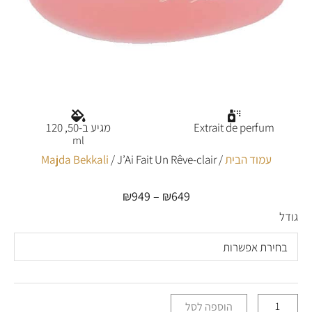
Extrait de perfum
מגיע ב-50, 120
ml
עמוד הבית
/
/ J’Ai Fait Un Rêve-clair
Majda Bekkali
₪
949
–
₪
649
טווח
מחירים:
גודל
כמות
של
עד
J’Ai
Fait
Un
Rêve-
clair
הוספה לסל