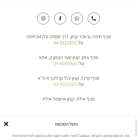
I
F
W
P
n
a
h
h
s
c
a
o
t
e
t
n
a
b
s
e
סניף חיפה: גראנד קניון, דרך שמחה גולן 54 חיפה
g
o
a
-
r
o
p
a
טל:
04-8111503
a
k
p
l
m
-
t
f
סניף צפון: קניון שער הצפון ק. אתא
טל:
04-6040006
סניף מרכז: קניון TLV קרליבך 4 ת"א
טל:
03-9013163
סניף אילת: קניון אייסמול אילת
אודות
תקנון
תקנון משלוחים
מדיניות החלפת/החזרת מוצרים
ביטול הזמנה
ניהול הסכמות
מדיניות פרטיות
הצהרת נגישות
יצירת קשר
אתר זה עושה שימוש ב"עוגיות" Cookies לצורך תפעול שוטף ותקין בהתאם למדיניות פרטיות