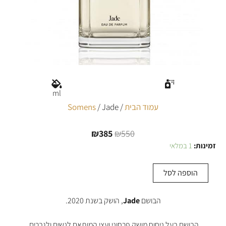
ml
עמוד הבית
/
/ Jade
Somens
₪
385
₪
550
זמינות:
1 במלאי
כמות
של
Jade
הוספה לסל
הבושם
Jade
, הושק בשנת 2020.
הבושם בעל ניחוח מושק פרחוני ועצי המותאם לנשים ולגברים.