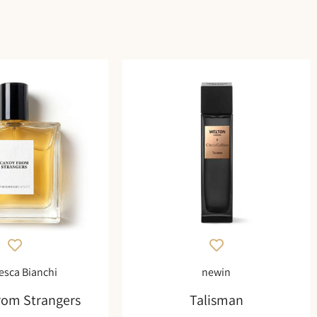
esca Bianchi
newin
rom Strangers
Talisman