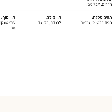
F10
הדרים, תבלינים
לִפְתִיחַת
תַּפְרִיט
נְגִישׁוּת.
תווים פסגה:
תווים לב:
תווי סוף:
תפוז ברגמוט , גרניום
לבנדר , הל , גד
פולי טונקה ,
ארז