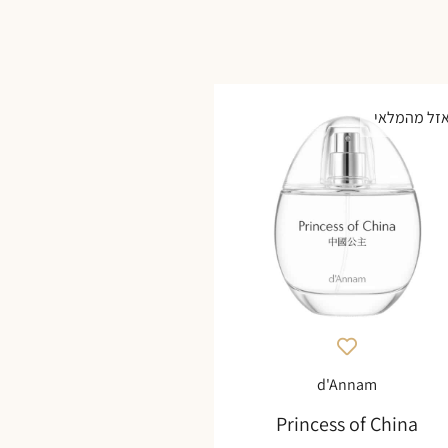
זל מהמלאי
d'Annam
Princess of China