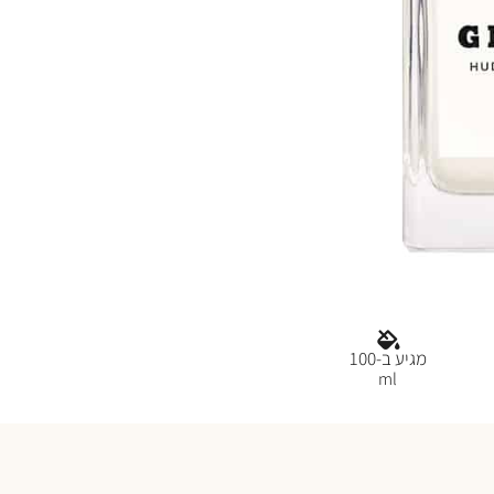
מגיע ב-100
ml