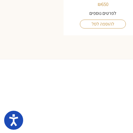
₪
650
לפרטים נוספים
להוספה לסל
נגיש