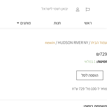
ילוג
שִׂים
תוכן
לֵב:
יבואן רשמי לישראל
בְּאֲתָר
זֶה
מֻפְעֶלֶת
ראשי
חנות
מותגים
מַעֲרֶכֶת
נָגִישׁ
בִּקְלִיק
הַמְּסַיַּעַת
עמוד הבית
/
/ HUDSON RIVER NY
newin
לִנְגִישׁוּת
הָאֲתָר.
₪
729
לְחַץ
Control-
זמינות:
1 במלאי
מות
F11
ל
לְהַתְאָמַת
HUDSO
הָאֲתָר
הוספה לסל
RIVE
לְעִוְורִים
N
הַמִּשְׁתַּמְּשִׁים
בְּתוֹכְנַת
מחיר ל-100 מל' 729 ש"ח
קוֹרֵא־מָסָךְ;
לְחַץ
Control-
משפחת ריחות: