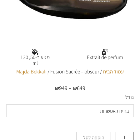
Extrait de perfum
מגיע ב-50, 120
ml
עמוד הבית
/
/ Fusion Sacrée – obscur
Majda Bekkali
₪
949
–
₪
649
טווח
מחירים:
גודל
כמות
של
עד
Fusion
Sacrée
–
obscur
הוספה לסל