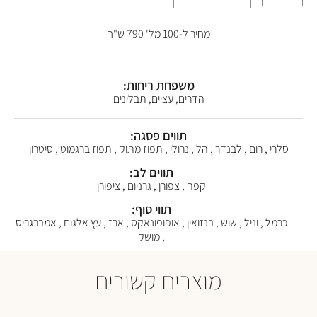
מחיר ל-100 מל' 790 ש"ח
משפחת ריחות:
הדרים, עציים, תבלינים
תווים פסגה:
סלרי , רום , לבנדר , הל , נרולי , תפוז מתוק , תפוז ברגמוט , סיטרון
תווים לב:
קפה , צפורן , גרניום , ציפורן
תווי סוף:
כרמל , וניל , שוש , בנזואין , אופופונאקס , ארז , עץ אלגום , אמברגריס
, מושק
מוצרים קשורים