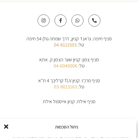
I
F
W
P
n
a
h
h
s
c
a
o
t
e
t
n
a
b
s
e
סניף חיפה: גראנד קניון, דרך שמחה גולן 54 חיפה
g
o
a
-
r
o
p
a
טל:
04-8111503
a
k
p
l
m
-
t
f
סניף צפון: קניון שער הצפון ק. אתא
טל:
04-6040006
סניף מרכז: קניון TLV קרליבך 4 ת"א
טל:
03-9013163
סניף אילת: קניון אייסמול אילת
אודות
תקנון
תקנון משלוחים
מדיניות החלפת/החזרת מוצרים
ביטול הזמנה
ניהול הסכמות
מדיניות פרטיות
הצהרת נגישות
יצירת קשר