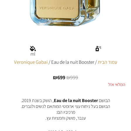
ml
עמוד הבית
/
/ Eau de la nuit Booster
Veronique Gabai
₪
699
₪
999
המחיר
המחיר
המקורי
הנוכחי
המלאי אזל
היה:
הוא:
₪699.
₪999.
הבושם
Eau de la nuit Booster
, הושק בשנת 2019.
הבושם בעל ניחוח עצי ארומטי המותאם לנשים ולגברים.
מרכיביו הם:
ענבר, מושק ותמציות עץ.