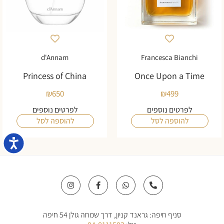
d'Annam
Francesca Bianchi
Princess of China
Once Upon a Time
₪
650
₪
499
לפרטים נוספים
לפרטים נוספים
להוספה לסל
להוספה לסל
נגישו
I
F
W
P
n
a
h
h
s
c
a
o
t
e
t
n
a
b
s
e
סניף חיפה: גראנד קניון, דרך שמחה גולן 54 חיפה
g
o
a
-
r
o
p
a