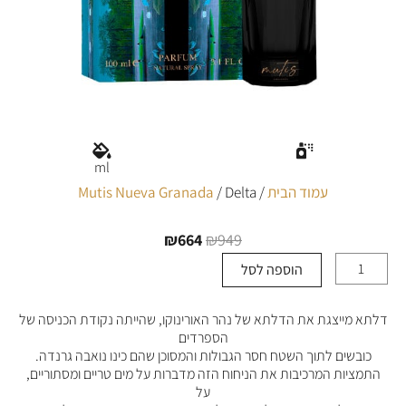
ml
עמוד הבית
/
/ Delta
Mutis Nueva Granada
₪
664
₪
949
המחיר
המחיר
המקורי
הנוכחי
הוספה לסל
כמות
היה:
הוא:
של
₪664.
₪949.
Delta
דלתא מייצגת את הדלתא של נהר האורינוקו, שהייתה נקודת הכניסה של
הספרדים
כובשים לתוך השטח חסר הגבולות והמסוכן שהם כינו נואבה גרנדה.
התמציות המרכיבות את הניחוח הזה מדברות על מים טריים ומסתוריים,
על