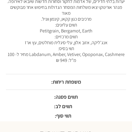
יערות בלתי חדירים, של אדמות לחקור וסחורות חדשות שיובאו לאירופה.
מנהר אורינוקו יצאו משלחות המסחר הגדולות בחיפוש אחר מבוקשים
מאוד
מרכיבים כגון קקאו, קינמון ווניל.
תווים עליונים:
Petitgrain, Bergamot, Earth
תווים מרכזיים:
אנג'ליקה, אזוב אלון, עלי סיגלית מוחלטים, עץ ארז
תווי בסיס:
Labdanum, Amber, Vetiver, Opoponax, Cashmere מחיר ל- 100
מ"ל: 949 ₪
משפחת ריחות:
תווים פסגה:
תווים לב:
תווי סוף: