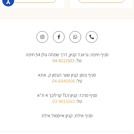
I
F
W
P
n
a
h
h
s
c
a
o
t
e
t
n
a
b
s
e
סניף חיפה: גראנד קניון, דרך שמחה גולן 54 חיפה
g
o
a
-
r
o
p
a
טל:
04-8111503
a
k
p
l
m
-
t
f
סניף צפון: קניון שער הצפון ק. אתא
טל:
04-6040006
סניף מרכז: קניון TLV קרליבך 4 ת"א
טל:
03-9013163
סניף אילת: קניון אייסמול אילת