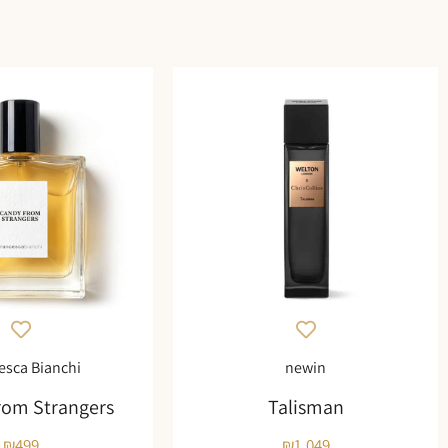
esca Bianchi
newin
rom Strangers
Talisman
₪
499
₪
1,049