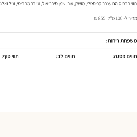
F10
תווי הבסיס הם ענבר קריסטלי, מושק, עור, שמן סיפריאול, וטיבר מההיטי, וניל ואלגו
לִפְתִיחַת
תַּפְרִיט
מחיר ל- 100 מ"ל: 855 ₪
נְגִישׁוּת.
משפחת ריחות:
תווים פסגה:
תווים לב:
תווי סוף: