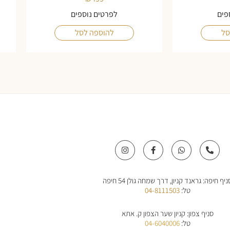
פים
לפרטים נוספים
סל
להוספה לסל
I
F
W
P
n
a
h
h
s
c
a
o
t
e
t
n
a
b
s
e
ניף חיפה: גראנד קניון, דרך שמחה גולן 54 חיפה
g
o
a
-
r
o
p
a
טל:
04-8111503
a
k
p
l
m
-
t
f
סניף צפון: קניון שער הצפון ק. אתא
טל:
04-6040006