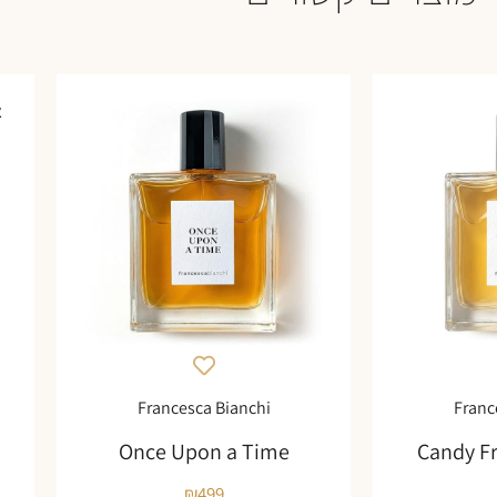
א
Francesca Bianchi
Franc
Once Upon a Time
Candy F
₪
499