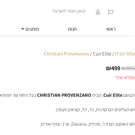
ילוג
שִׂים
תוכן
לֵב:
יבואן רשמי לישראל
בְּאֲתָר
זֶה
מֻפְעֶלֶת
ראשי
חנות
מותגים
מַעֲרֶכֶת
נָגִישׁ
בִּקְלִיק
הַמְּסַיַּעַת
עמוד הבית
/
/ Cuir Elite
Christian Provenzano
לִנְגִישׁוּת
הָאֲתָר.
₪
499
₪
855
לְחַץ
המחיר
המחיר
Control-
המקורי
הנוכחי
המלאי אזל
F11
היה:
הוא:
לְהַתְאָמַת
₪499.
₪855.
הָאֲתָר
הבושם
Cuir Elite
, מבית
CHRISTIAN PROVENZANO
בעל ניחוח עור המותאם
לְעִוְורִים
הַמִּשְׁתַּמְּשִׁים
תוו העליונים הם קורנית, גד, הל, קוניאק וזעפרן.
בְּתוֹכְנַת
קוֹרֵא־מָסָךְ;
לְחַץ
תווי האמצע הם ורד, סיגלית, Davana, ארז, שזיף ואיריס.
Control-