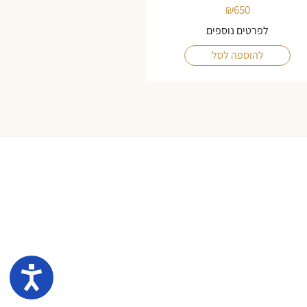
₪
650
לפרטים נוספים
להוספה לסל
נגיש