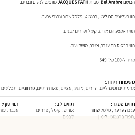
F10
הבושם
Bel Ambre
, מבית
JACQUES FATH
מותאם לנשים וגברים.
לִפְתִיחַת
תַּפְרִיט
תוו העליונים הם לימון, ברגמוט, פלפל שחור וגרגרי ערער.
נְגִישׁוּת.
תווי האמצע הם אוריס, קימל ופרחים לבנים.
תווי הבסיס הם ענבר, וטיבר, מושק ועור.
מחיר ל-100 מל' 549
משפחת ריחות:
אדמתיים ומינרליים, הדרים, מושק, עציים, פאוודרתיים, פרחוניים, תבלינים
תווים פסגה:
תווים לב:
תווי סוף:
ענבה ערער , פלפל שחור
אוריס , קימל , פרחים
ענבר , עור 
,תפוז ברגמוט , לימון
לבנים