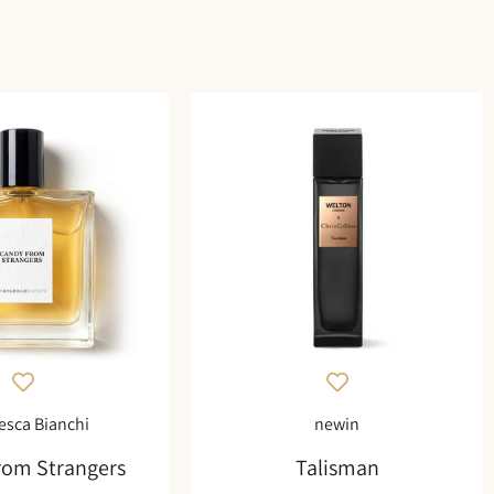
esca Bianchi
newin
rom Strangers
Talisman