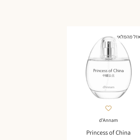
זל מהמלאי
d'Annam
Princess of China