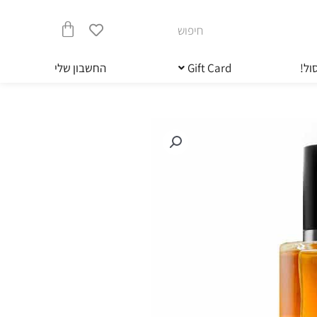
חיפוש
עגלת
ול!
Gift Card
החשבון שלי
קניות