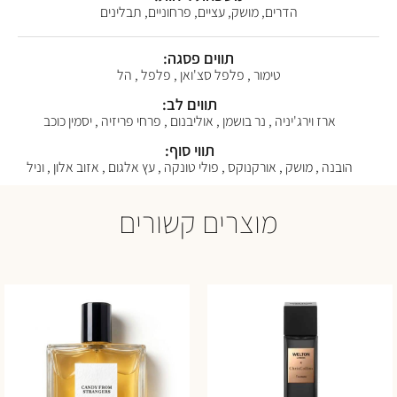
הדרים, מושק, עציים, פרחוניים, תבלינים
תווים פסגה:
טימור , פלפל סצ'ואן , פלפל , הל
תווים לב:
ארז וירג'יניה , נר בושמן , אוליבנום , פרחי פריזיה , יסמין כוכב
תווי סוף:
הובנה , מושק , אורקנוקס , פולי טונקה , עץ אלגום , אזוב אלון , וניל
מוצרים קשורים