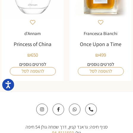
d'Annam
Francesca Bianchi
Princess of China
Once Upon a Time
₪
650
₪
499
לפרטים נוספים
לפרטים נוספים
להוספה לסל
להוספה לסל
נגישו
I
F
W
P
n
a
h
h
s
c
a
o
t
e
t
n
a
b
s
e
סניף חיפה: גראנד קניון, דרך שמחה גולן 54 חיפה
g
o
a
-
r
o
p
a
טל:
04-8111503