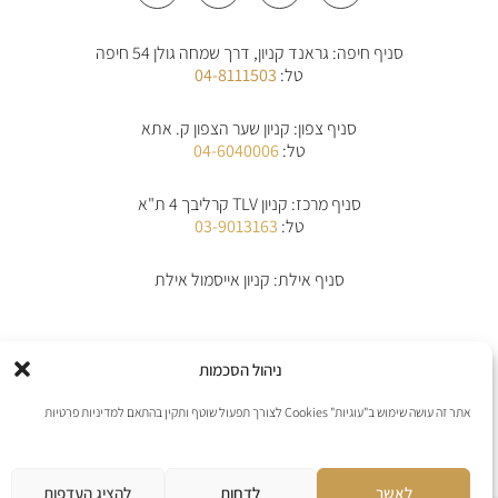
s
c
a
o
t
e
t
n
a
b
s
e
סניף חיפה: גראנד קניון, דרך שמחה גולן 54 חיפה
g
o
a
-
r
o
p
a
טל:
04-8111503
a
k
p
l
m
-
t
f
סניף צפון: קניון שער הצפון ק. אתא
טל:
04-6040006
סניף מרכז: קניון TLV קרליבך 4 ת"א
טל:
03-9013163
סניף אילת: קניון אייסמול אילת
אודות
תקנון
תקנון משלוחים
מדיניות החלפת/החזרת מוצרים
ביטול הזמנה
ניהול הסכמות
מדיניות פרטיות
הצהרת נגישות
יצירת קשר
אתר זה עושה שימוש ב"עוגיות" Cookies לצורך תפעול שוטף ותקין בהתאם למדיניות פרטיות
אנו מקבלים את כל כרטיסי האשראי למעט פייפל
לאשר
לדחות
להציג העדפות