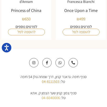
d'Annam
Francesca Bianchi
Princess of China
Once Upon a Time
₪
650
₪
499
לפרטים נוספים
לפרטים נוספים
להוספה לסל
להוספה לסל
נגישו
I
F
W
P
n
a
h
h
s
c
a
o
t
e
t
n
a
b
s
e
סניף חיפה: גראנד קניון, דרך שמחה גולן 54 חיפה
g
o
a
-
r
o
p
a
טל:
04-8111503
a
k
p
l
m
-
t
f
סניף צפון: קניון שער הצפון ק. אתא
טל:
04-6040006