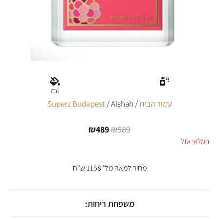
ml
עמוד הבית
/
/ Aishah
Superz Budapest
₪
489
₪
589
המחיר
המחיר
המקורי
הנוכחי
המלאי אזל
היה:
הוא:
₪489.
₪589.
מחיר למאה מל' 1158 ש"ח
משפחת ריחות: