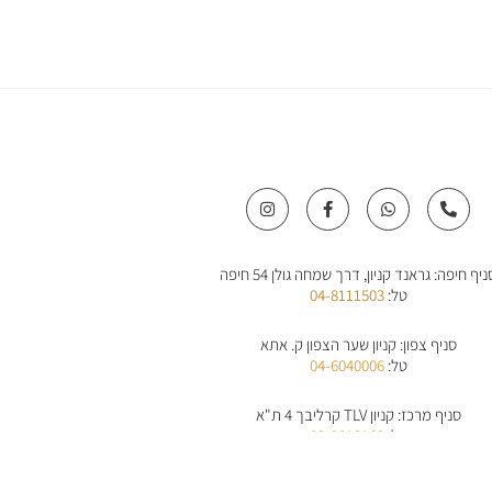
I
F
W
P
n
a
h
h
s
c
a
o
t
e
t
n
a
b
s
e
ניף חיפה: גראנד קניון, דרך שמחה גולן 54 חיפה
g
o
a
-
r
o
p
a
טל:
04-8111503
a
k
p
l
m
-
t
f
סניף צפון: קניון שער הצפון ק. אתא
טל:
04-6040006
סניף מרכז: קניון TLV קרליבך 4 ת"א
טל:
03-9013163
סניף אילת: קניון אייסמול אילת