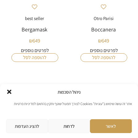
best seller
Otro Parisi
Bergamask
Boccanera
₪
649
₪
649
לפרטים נוספים
לפרטים נוספים
להוספה לסל
להוספה לסל
ניהול הסכמות
אתר זה עושה שימוש ב"עוגיות" Cookies לצורך תפעול שוטף ותקין בהתאם למדיניות פרטיות
לאשר
לדחות
להציג העדפות
I
F
W
P
n
a
h
h