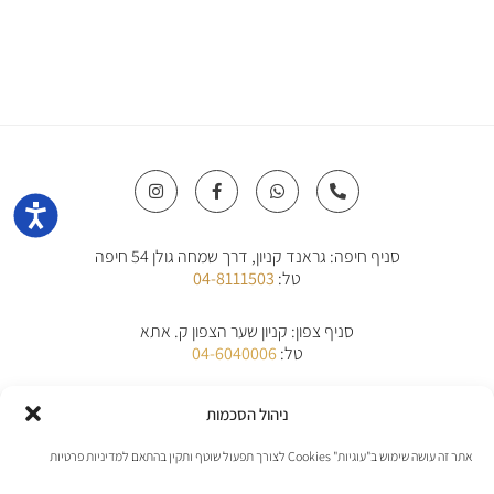
I
F
W
P
n
a
h
h
נגישו
s
c
a
o
t
e
t
n
a
b
s
e
סניף חיפה: גראנד קניון, דרך שמחה גולן 54 חיפה
g
o
a
-
r
o
p
a
טל:
04-8111503
a
k
p
l
m
-
t
f
סניף צפון: קניון שער הצפון ק. אתא
טל:
04-6040006
סניף מרכז: קניון TLV קרליבך 4 ת"א
ניהול הסכמות
טל:
03-9013163
אתר זה עושה שימוש ב"עוגיות" Cookies לצורך תפעול שוטף ותקין בהתאם למדיניות פרטיות
סניף אילת: קניון אייסמול אילת