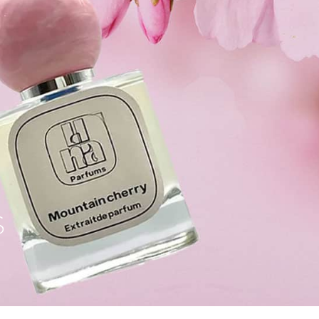
F10
לִפְתִיחַת
תַּפְרִיט
נְגִישׁוּת.
s