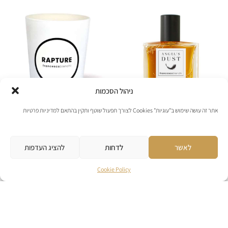
ניהול הסכמות
אתר זה עושה שימוש ב"עוגיות" Cookies לצורך תפעול שוטף ותקין בהתאם למדיניות פרטיות
Francesca Bianchi
בישום לבית
לאשר
לדחות
להציג העדפות
Rapture – Scented
Angel's Dust
candle
₪
499
Cookie Policy
₪
260
לפרטים נוספים
לפרטים נוספים
להוספה לסל
להוספה לסל