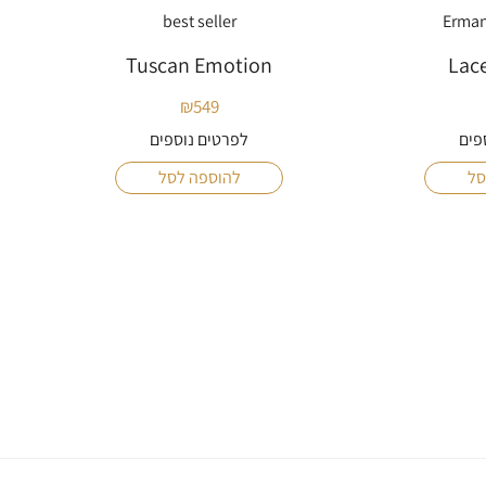
best seller
Erman
Tuscan Emotion
Lac
₪
549
פים
לפרטים נוספים
סל
להוספה לסל