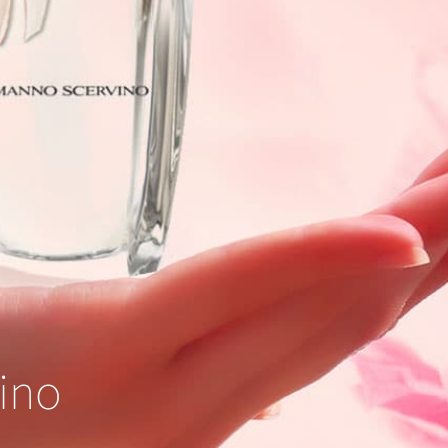
F10
לִפְתִיחַת
תַּפְרִיט
נְגִישׁוּת.
ino