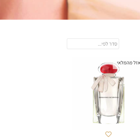
זל מהמלאי