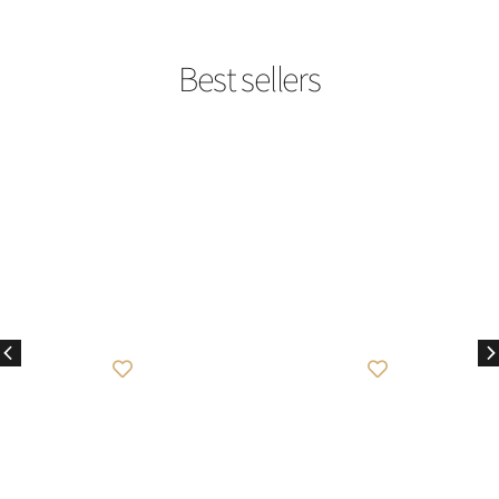
best seller
best seller
Caviar Rose
Criminal Lipstick
₪
649
₪
849
לפרטים נוספים
לפרטים נוספים
להוספה לסל
להוספה לסל