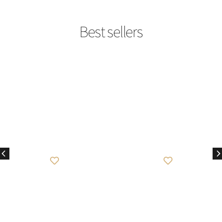
best seller
best seller
Caviar Rose
Criminal Lipstick
₪
649
₪
849
לפרטים נוספים
לפרטים נוספים
להוספה לסל
להוספה לסל