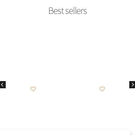
best seller
best seller
Caviar Rose
Criminal Lipstick
₪
649
₪
849
לפרטים נוספים
לפרטים נוספים
להוספה לסל
להוספה לסל